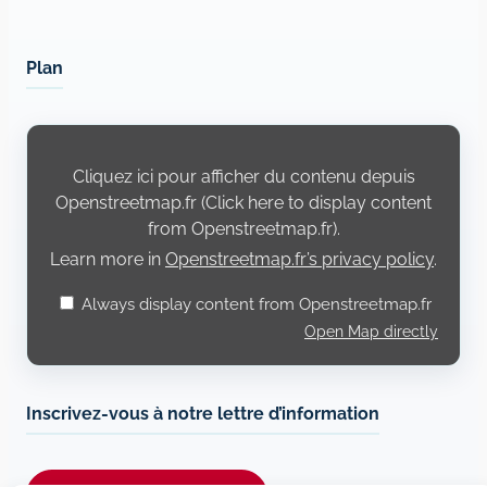
Plan
Display
content
from
Cliquez ici pour afficher du contenu depuis
Openstreetmap.fr
Openstreetmap.fr (Click here to display content
from Openstreetmap.fr).
Learn more in
Openstreetmap.fr’s privacy policy
.
Always display content from Openstreetmap.fr
Open Map directly
Inscrivez-vous à notre lettre d’information