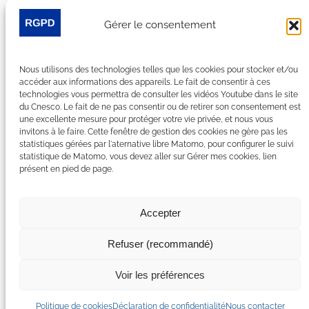
Je m’abonne à la newsletter
Gérer le consentement
Suivez-nous sur les réseaux sociaux :
Nous utilisons des technologies telles que les cookies pour stocker et/ou
LinkedIn
YouTube
Facebook
Bluesky
accéder aux informations des appareils. Le fait de consentir à ces
technologies vous permettra de consulter les vidéos Youtube dans le site
du Cnesco. Le fait de ne pas consentir ou de retirer son consentement est
une excellente mesure pour protéger votre vie privée, et nous vous
invitons à le faire. Cette fenêtre de gestion des cookies ne gère pas les
statistiques gérées par l'aternative libre Matomo, pour configurer le suivi
Plan du site
statistique de Matomo, vous devez aller sur Gérer mes cookies, lien
présent en pied de page.
Contact
Espace Presse
Nous rejoindre
Accepter
Mentions légales
Accessibilité : non conforme
Refuser (recommandé)
Gérer mes cookies
Déclaration de confidentialité
Voir les préférences
Politique de certains cookies
Politique de cookies
Déclaration de confidentialité
Nous contacter