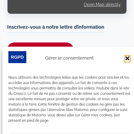
Open Map directly
Inscrivez-vous à notre lettre d’information
Je m’abonne à la newsletter
Gérer le consentement
Suivez-nous sur les réseaux sociaux :
Nous utilisons des technologies telles que les cookies pour stocker et/ou
LinkedIn
YouTube
Facebook
Bluesky
accéder aux informations des appareils. Le fait de consentir à ces
technologies vous permettra de consulter les vidéos Youtube dans le site
du Cnesco. Le fait de ne pas consentir ou de retirer son consentement est
une excellente mesure pour protéger votre vie privée, et nous vous
invitons à le faire. Cette fenêtre de gestion des cookies ne gère pas les
statistiques gérées par l'aternative libre Matomo, pour configurer le suivi
Plan du site
statistique de Matomo, vous devez aller sur Gérer mes cookies, lien
présent en pied de page.
Contact
Espace Presse