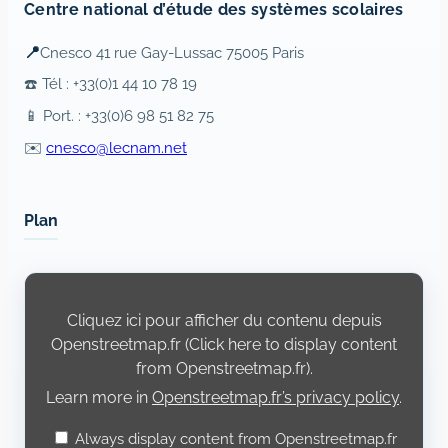
Centre national d’étude des systèmes scolaires
📍
Cnesco 41 rue Gay-Lussac 75005 Paris
☎️ Tél : +33(0)1 44 10 78 19
📱 Port. : +33(0)6 98 51 82 75
✉️
cnesco@lecnam.net
Plan
Display
content
from
Cliquez ici pour afficher du contenu depuis
Openstreetmap.fr
Openstreetmap.fr (Click here to display content
from Openstreetmap.fr).
Learn more in
Openstreetmap.fr’s privacy policy
.
Always display content from Openstreetmap.fr