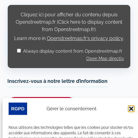
Display
content
Cliquez ici pour afficher du contenu depuis
from
Openstreetmap.fr
Openstreetmap.fr (Click here to display content
from Openstreetmap.fr).
Learn more in
Openstreetmap.fr’s privacy policy
.
Always display content from Openstreetmap.fr
Open Map directly
Inscrivez-vous à notre lettre d’information
Je m’abonne à la newsletter
Gérer le consentement
Suivez-nous sur les réseaux sociaux :
Nous utilisons des technologies telles que les cookies pour stocker et/ou
accéder aux informations des appareils. Le fait de consentir à ces