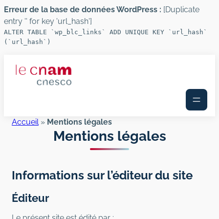
Erreur de la base de données WordPress :
[Duplicate
entry '' for key 'url_hash']
ALTER TABLE `wp_blc_links` ADD UNIQUE KEY `url_hash`
(`url_hash`)
Aller
au
contenu
Accueil
»
Mentions légales
Mentions légales
Informations sur l’éditeur du site
Éditeur
Le présent site est édité par :