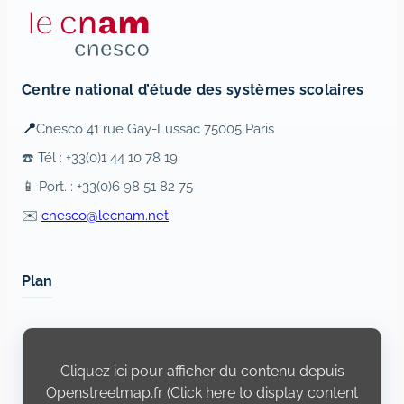
Centre national d’étude des systèmes scolaires
📍
Cnesco 41 rue Gay-Lussac 75005 Paris
☎️ Tél : +33(0)1 44 10 78 19
📱 Port. : +33(0)6 98 51 82 75
✉️
cnesco@lecnam.net
Plan
Display
content
from
Cliquez ici pour afficher du contenu depuis
Openstreetmap.fr
Openstreetmap.fr (Click here to display content