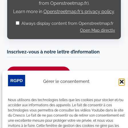
from Openstreetmap.fr).
Learn more in
Openstreetmap.fr’s privacy policy
.
Always display content from Openstreetmap.fr
Open Map directly
Inscrivez-vous à notre lettre d’information
Je m’abonne à la newsletter
Gérer le consentement
Suivez-nous sur les réseaux sociaux :
Nous utilisons des technologies telles que les cookies pour stocker et/ou
LinkedIn
YouTube
Facebook
Bluesky
accéder aux informations des appareils. Le fait de consentir à ces
technologies vous permettra de consulter les vidéos Youtube dans le site
du Cnesco. Le fait de ne pas consentir ou de retirer son consentement est
une excellente mesure pour protéger votre vie privée, et nous vous
invitons à le faire. Cette fenêtre de gestion des cookies ne gère pas les