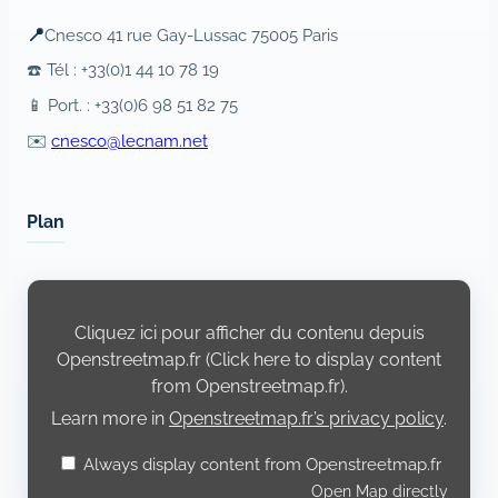
📍
Cnesco 41 rue Gay-Lussac 75005 Paris
☎️ Tél : +33(0)1 44 10 78 19
📱 Port. : +33(0)6 98 51 82 75
✉️
cnesco@lecnam.net
Plan
Display
content
from
Cliquez ici pour afficher du contenu depuis
Openstreetmap.fr
Openstreetmap.fr (Click here to display content
from Openstreetmap.fr).
Learn more in
Openstreetmap.fr’s privacy policy
.
Always display content from Openstreetmap.fr
Open Map directly