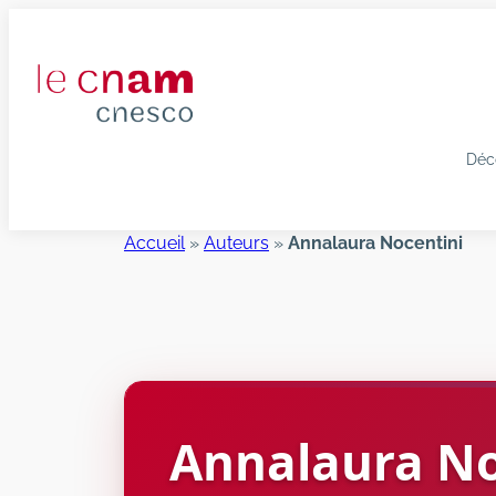
Aller
au
contenu
Déc
Accueil
»
Auteurs
»
Annalaura Nocentini
Annalaura
No