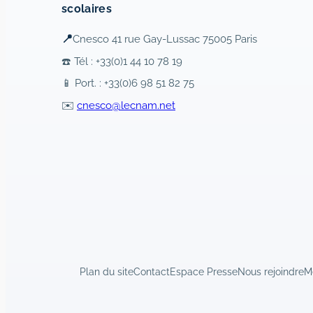
scolaires
📍
Cnesco 41 rue Gay-Lussac 75005 Paris
☎️ Tél : +33(0)1 44 10 78 19
📱 Port. : +33(0)6 98 51 82 75
✉️
cnesco@lecnam.net
Plan du site
Contact
Espace Presse
Nous rejoindre
M