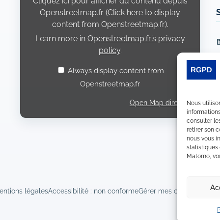
Cliquez ici pour afficher du contenu depuis
Openstreetmap.fr (Click here to display
content from Openstreetmap.fr).
Learn more in
Openstreetmap.fr’s privacy
L
policy
.
Always display content from
Openstreetmap.fr
Open Map directly
Nous utiliso
informations
consulter le
retirer son 
nous vous in
statistiques
Matomo, vous
Ac
entions légales
Accessibilité : non conforme
Gérer mes cookies
Déclara