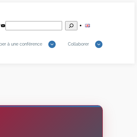
Rechercher
edIn
luesky
YouTube
iper à une conférence
Collaborer