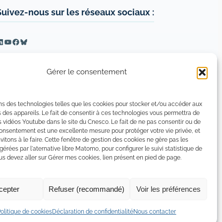
Suivez-nous sur les réseaux sociaux :
inkedIn
YouTube
Facebook
Bluesky
Gérer le consentement
ns des technologies telles que les cookies pour stocker et/ou accéder aux
 des appareils. Le fait de consentir à ces technologies vous permettra de
s vidéos Youtube dans le site du Cnesco. Le fait de ne pas consentir ou de
consentement est une excellente mesure pour protéger votre vie privée, et
vitons à le faire. Cette fenêtre de gestion des cookies ne gère pas les
 gérées par l'aternative libre Matomo, pour configurer le suivi statistique de
 devez aller sur Gérer mes cookies, lien présent en pied de page.
cepter
Refuser (recommandé)
Voir les préférences
tion de confidentialité
Politique de certains cookies
Politique de cookies
Déclaration de confidentialité
Nous contacter