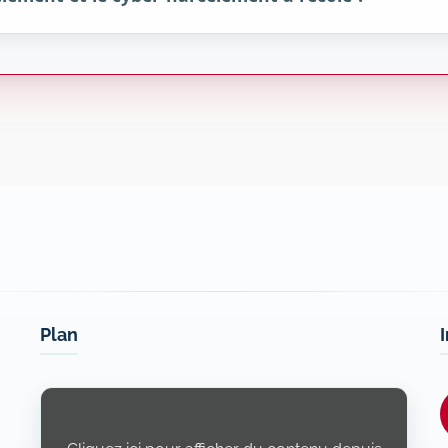
Plan
Display
content
from
Openstreetmap.fr