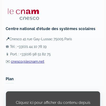
Centre national d’étude des systèmes scolaires
📍
Cnesco 41 rue Gay-Lussac 75005 Paris
☎️ Tél : +33(0)1 44 10 78 19
📱 Port. : +33(0)6 98 51 82 75
✉️
cnesco@lecnam.net
Plan
Display
content
from
Cliquez ici pour afficher du contenu depuis
Openstreetmap.fr