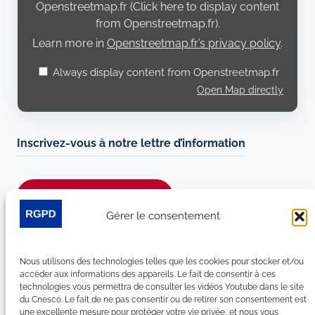
Openstreetmap.fr (Click here to display content
from Openstreetmap.fr).
Learn more in
Openstreetmap.fr’s privacy policy
.
Always display content from Openstreetmap.fr
Open Map directly
Inscrivez-vous à notre lettre d’information
Je m’abonne à la newsletter
Gérer le consentement
Suivez-nous sur les réseaux sociaux :
Nous utilisons des technologies telles que les cookies pour stocker et/ou
LinkedIn
YouTube
Facebook
Bluesky
accéder aux informations des appareils. Le fait de consentir à ces
technologies vous permettra de consulter les vidéos Youtube dans le site
du Cnesco. Le fait de ne pas consentir ou de retirer son consentement est
une excellente mesure pour protéger votre vie privée, et nous vous