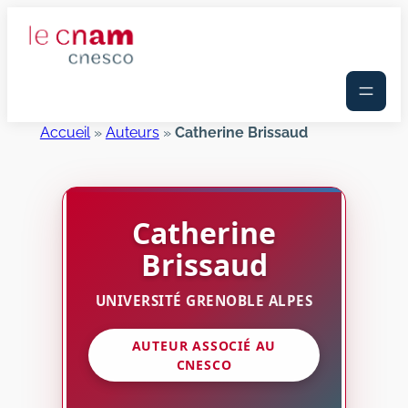
Aller
au
contenu
Accueil
»
Auteurs
»
Catherine Brissaud
Catherine
Brissaud
UNIVERSITÉ GRENOBLE ALPES
AUTEUR ASSOCIÉ AU
CNESCO