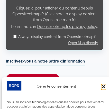
content
from
Cliquez ici pour afficher du contenu depuis
Openstreetmap.fr
Openstreetmap.fr (Click here to display content
from Openstreetmap.fr).
Learn more in
Openstreetmap.fr’s privacy policy
.
Always display content from Openstreetmap.fr
Open Map directly
Inscrivez-vous à notre lettre d’information
Je m’abonne à la newsletter
Gérer le consentement
Suivez-nous sur les réseaux sociaux :
Nous utilisons des technologies telles que les cookies pour stocker et/ou
LinkedIn
YouTube
Facebook
Bluesky
accéder aux informations des appareils. Le fait de consentir à ces