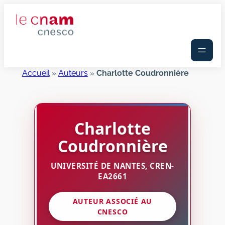
Aller
au
contenu
Accueil
»
Auteurs
»
Charlotte Coudronnière
Charlotte
Coudronnière
UNIVERSITÉ DE NANTES, CREN-
EA2661
AUTEUR ASSOCIÉ AU
CNESCO