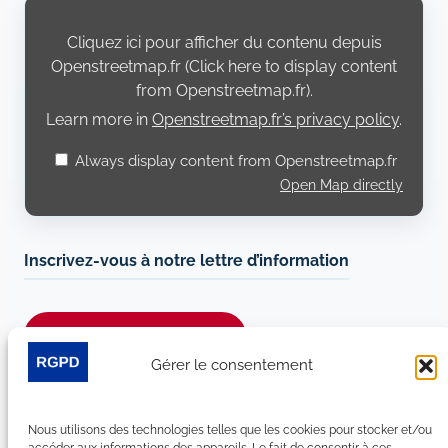
Display
content
from
Cliquez ici pour afficher du contenu depuis
Openstreetmap.fr
Openstreetmap.fr (Click here to display content
from Openstreetmap.fr).
Learn more in
Openstreetmap.fr’s privacy policy
.
Always display content from Openstreetmap.fr
Open Map directly
Inscrivez-vous à notre lettre d’information
Je m’abonne à la newsletter
Gérer le consentement
Suivez-nous sur les réseaux sociaux :
Nous utilisons des technologies telles que les cookies pour stocker et/ou
LinkedIn
YouTube
Facebook
Bluesky