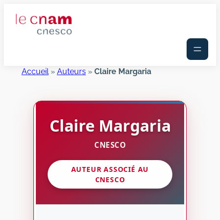
Aller
au
contenu
Accueil
»
Auteurs
»
Claire Margaria
Claire
Margaria
CNESCO
AUTEUR ASSOCIÉ AU
CNESCO