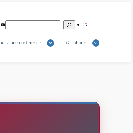
Rechercher
edIn
luesky
YouTube
iper à une conférence
Collaborer