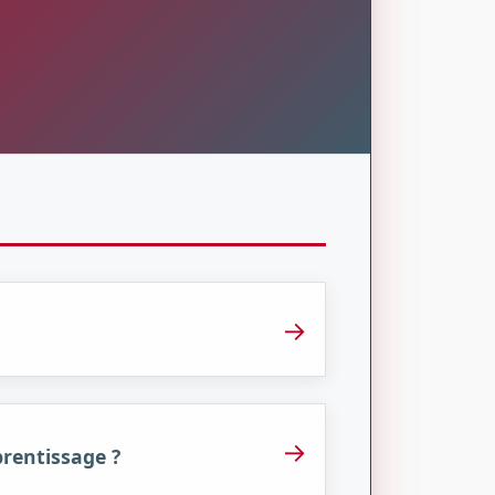
→
→
prentissage ?