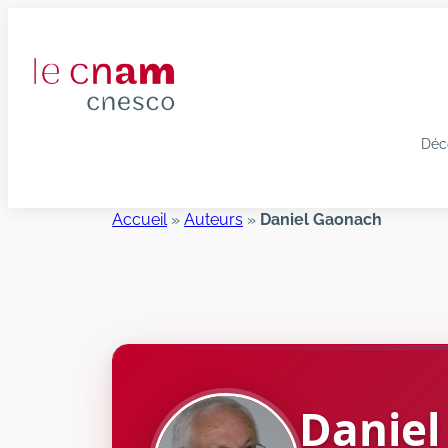
Aller
au
contenu
Déc
Accueil
»
Auteurs
»
Daniel Gaonach
Daniel