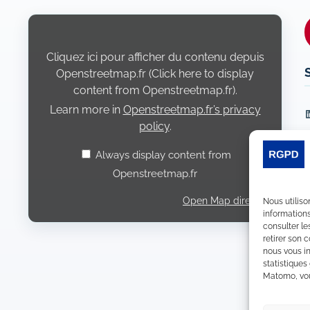
Display
content
from
Openstreetmap.fr
Cliquez ici pour afficher du contenu depuis
Openstreetmap.fr (Click here to display
content from Openstreetmap.fr).
Learn more in
Openstreetmap.fr’s privacy
L
policy
.
Always display content from
Openstreetmap.fr
Open Map directly
Nous utiliso
informations
consulter le
retirer son 
nous vous in
statistiques
Matomo, vous