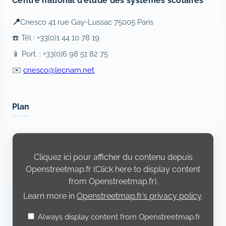
Centre national d’étude des systèmes scolaires
📍
Cnesco 41 rue Gay-Lussac 75005 Paris
☎️ Tél : +33(0)1 44 10 78 19
📱 Port. : +33(0)6 98 51 82 75
✉️
cnesco@lecnam.net
Plan
Display
content
from
Cliquez ici pour afficher du contenu depuis
Openstreetmap.fr
Openstreetmap.fr (Click here to display content
from Openstreetmap.fr).
Learn more in
Openstreetmap.fr’s privacy policy
.
Always display content from Openstreetmap.fr