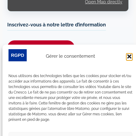
Open Map directly
Inscrivez-vous à notre lettre d’information
Je m’abonne à la newsletter
Gérer le consentement
Suivez-nous sur les réseaux sociaux :
Nous utilisons des technologies telles que les cookies pour stocker et/ou
LinkedIn
YouTube
Facebook
Bluesky
accéder aux informations des appareils. Le fait de consentir à ces
technologies vous permettra de consulter les vidéos Youtube dans le site
du Cnesco. Le fait de ne pas consentir ou de retirer son consentement est
une excellente mesure pour protéger votre vie privée, et nous vous
invitons à le faire. Cette fenêtre de gestion des cookies ne gère pas les
statistiques gérées par l'aternative libre Matomo, pour configurer le suivi
Plan du site
statistique de Matomo, vous devez aller sur Gérer mes cookies, lien
présent en pied de page.
Contact
Espace Presse
Nous rejoindre