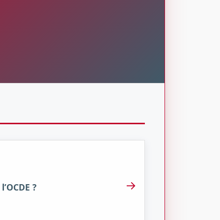
→
 l’OCDE ?