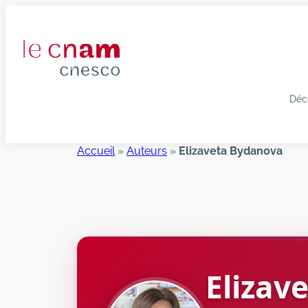
Aller
au
contenu
Déc
Accueil
»
Auteurs
»
Elizaveta Bydanova
Elizav