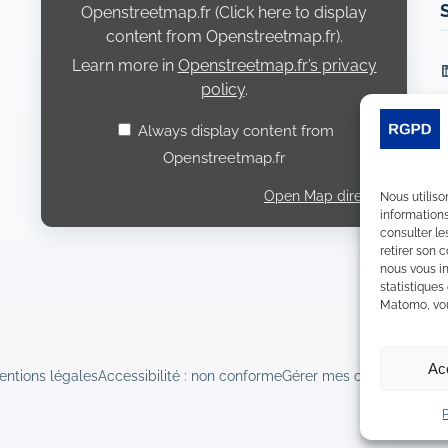
Openstreetmap.fr (Click here to display
content from Openstreetmap.fr).
Learn more in
Openstreetmap.fr’s privacy
L
policy
.
Always display content from
Openstreetmap.fr
Open Map directly
Nous utiliso
informations
consulter le
retirer son 
nous vous in
statistiques
Matomo, vous
Ac
entions légales
Accessibilité : non conforme
Gérer mes cookies
Déclara