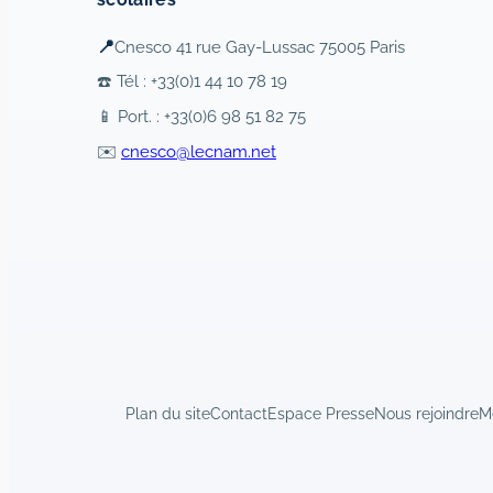
📍
Cnesco 41 rue Gay-Lussac 75005 Paris
☎️ Tél : +33(0)1 44 10 78 19
📱 Port. : +33(0)6 98 51 82 75
✉️
cnesco@lecnam.net
Plan du site
Contact
Espace Presse
Nous rejoindre
M