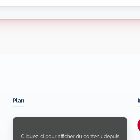
Plan
Display
content
from
Openstreetmap.fr
Cliquez ici pour afficher du contenu depuis