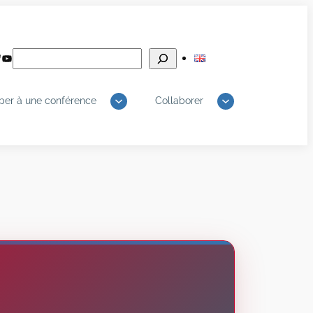
Rechercher
edIn
luesky
YouTube
iper à une conférence
Collaborer