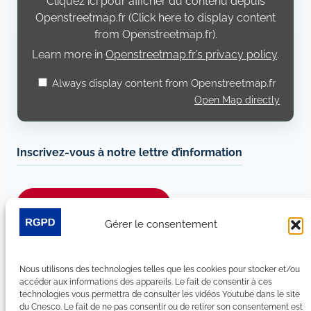
Cliquez ici pour afficher du contenu depuis
Openstreetmap.fr
Openstreetmap.fr (Click here to display content
from Openstreetmap.fr).
Learn more in
Openstreetmap.fr’s privacy policy
.
Always display content from Openstreetmap.fr
Open Map directly
Inscrivez-vous à notre lettre d’information
Je m’abonne à la newsletter
Gérer le consentement
Suivez-nous sur les réseaux sociaux :
Nous utilisons des technologies telles que les cookies pour stocker et/ou
LinkedIn
YouTube
Facebook
Bluesky
accéder aux informations des appareils. Le fait de consentir à ces
technologies vous permettra de consulter les vidéos Youtube dans le site
du Cnesco. Le fait de ne pas consentir ou de retirer son consentement est