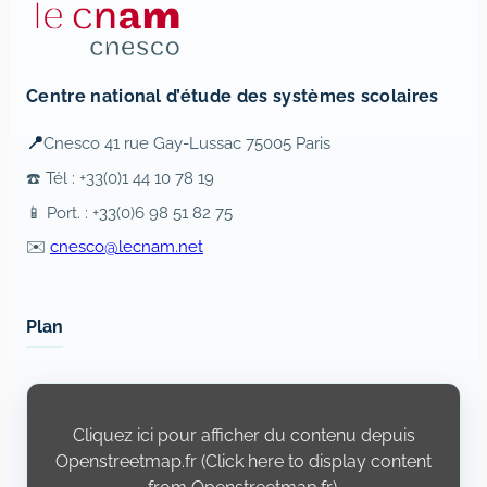
Centre national d’étude des systèmes scolaires
📍
Cnesco 41 rue Gay-Lussac 75005 Paris
☎️ Tél : +33(0)1 44 10 78 19
📱 Port. : +33(0)6 98 51 82 75
✉️
cnesco@lecnam.net
Plan
Display
content
from
Cliquez ici pour afficher du contenu depuis
Openstreetmap.fr
Openstreetmap.fr (Click here to display content