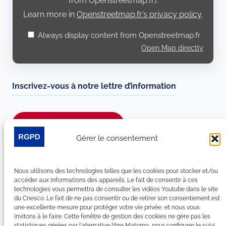
from Openstreetmap.fr).
Learn more in
Openstreetmap.fr’s privacy policy
.
Always display content from Openstreetmap.fr
Open Map directly
Inscrivez-vous à notre lettre d’information
Je m’abonne à la newsletter
Gérer le consentement
Suivez-nous sur les réseaux sociaux :
Nous utilisons des technologies telles que les cookies pour stocker et/ou
LinkedIn
YouTube
Facebook
Bluesky
accéder aux informations des appareils. Le fait de consentir à ces
technologies vous permettra de consulter les vidéos Youtube dans le site
du Cnesco. Le fait de ne pas consentir ou de retirer son consentement est
une excellente mesure pour protéger votre vie privée, et nous vous
invitons à le faire. Cette fenêtre de gestion des cookies ne gère pas les
statistiques gérées par l'aternative libre Matomo, pour configurer le suivi