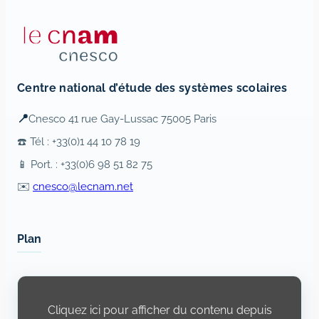
Centre national d’étude des systèmes scolaires
📍
Cnesco 41 rue Gay-Lussac 75005 Paris
☎️ Tél : +33(0)1 44 10 78 19
📱 Port. : +33(0)6 98 51 82 75
✉️
cnesco@lecnam.net
Plan
Display
content
from
Cliquez ici pour afficher du contenu depuis
Openstreetmap.fr