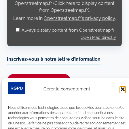
Openstreetmap.fr (Click here to display content
from Openstreetmap.fr).
Learn more in
Openstreetmap.fr’s privacy policy
.
Always display content from Openstreetmap.fr
Open Map directly
Inscrivez-vous à notre lettre d’information
Je m’abonne à la newsletter
Gérer le consentement
Suivez-nous sur les réseaux sociaux :
Nous utilisons des technologies telles que les cookies pour stocker et/ou
LinkedIn
YouTube
Facebook
Bluesky
accéder aux informations des appareils. Le fait de consentir à ces
technologies vous permettra de consulter les vidéos Youtube dans le site
du Cnesco. Le fait de ne pas consentir ou de retirer son consentement est
une excellente mesure pour protéger votre vie privée, et nous vous