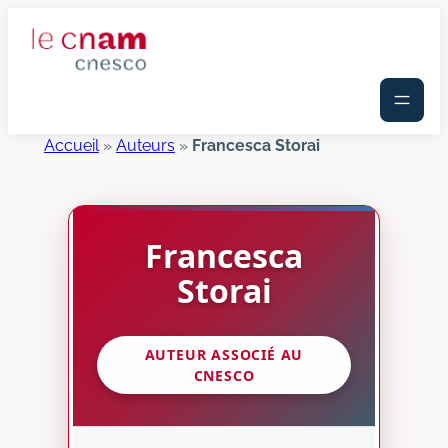
Aller
au
contenu
Accueil
»
Auteurs
»
Francesca Storai
Francesca
Storai
AUTEUR ASSOCIÉ AU
CNESCO