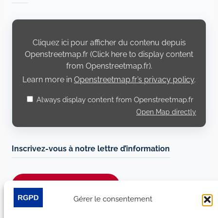
Display
content
from
Cliquez ici pour afficher du contenu depuis
Openstreetmap.fr
Openstreetmap.fr (Click here to display content
from Openstreetmap.fr).
Learn more in
Openstreetmap.fr’s privacy policy
.
Always display content from Openstreetmap.fr
Open Map directly
Inscrivez-vous à notre lettre d’information
Je m’abonne à la newsletter
Gérer le consentement
Suivez-nous sur les réseaux sociaux :