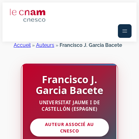
Aller
au
contenu
Accueil
»
Auteurs
»
Francisco J. Garcia Bacete
Francisco J.
Garcia Bacete
UNIVERSITAT JAUME I DE
CASTELLÓN (ESPAGNE)
AUTEUR ASSOCIÉ AU
CNESCO