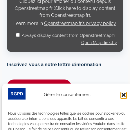
Cliquez ici pour afficher du contenu depuis
Openstreetmap.fr
Openstreetmap.fr (Click here to display content
from Openstreetmap.fr).
Learn more in
Openstreetmap.fr’s privacy policy
.
Always display content from Openstreetmap.fr
Open Map directly
Inscrivez-vous à notre lettre d’information
Je m’abonne à la newsletter
Gérer le consentement
Suivez-nous sur les réseaux sociaux :
Nous utilisons des technologies telles que les cookies pour stocker et/ou
LinkedIn
YouTube
Facebook
Bluesky
accéder aux informations des appareils. Le fait de consentir à ces
technologies vous permettra de consulter les vidéos Youtube dans le site
du Cnesco. Le fait de ne pas consentir ou de retirer son consentement est