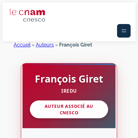
Aller
au
contenu
Accueil
»
Auteurs
»
François Giret
François
Giret
IREDU
AUTEUR ASSOCIÉ AU
CNESCO