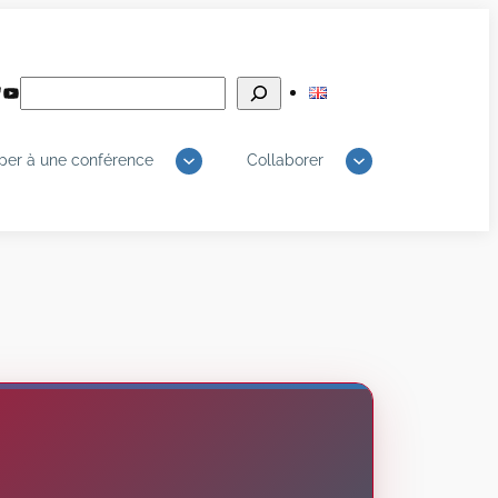
Rechercher
edIn
luesky
YouTube
iper à une conférence
Collaborer