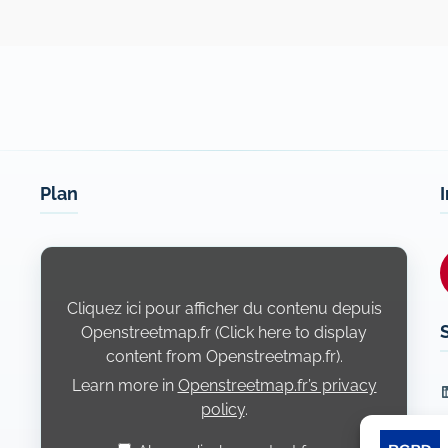
Plan
Display
content
from
Openstreetmap.fr
Cliquez ici pour afficher du contenu depuis
Openstreetmap.fr (Click here to display
content from Openstreetmap.fr).
Learn more in
Openstreetmap.fr’s privacy
L
policy
.