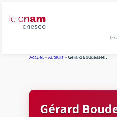
Aller
au
contenu
Déc
Accueil
»
Auteurs
»
Gérard Boudesseul
Gérard
Boude