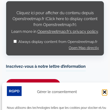
Display
content
from
Cliquez ici pour afficher du contenu depuis
Openstreetmap.fr
Openstreetmap.fr (Click here to display content
from Openstreetmap.fr).
Learn more in
Openstreetmap.fr’s privacy policy
.
Always display content from Openstreetmap.fr
Open Map directly
Inscrivez-vous à notre lettre d’information
Je m’abonne à la newsletter
Gérer le consentement
Suivez-nous sur les réseaux sociaux :
Nous utilisons des technologies telles que les cookies pour stocker et/ou