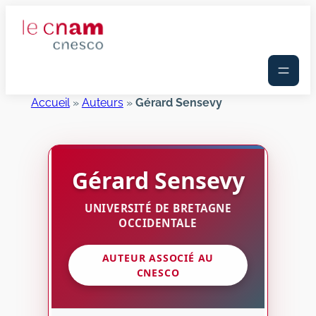
Aller
au
contenu
Accueil
»
Auteurs
»
Gérard Sensevy
Gérard
Sensevy
UNIVERSITÉ DE BRETAGNE
OCCIDENTALE
AUTEUR ASSOCIÉ AU
CNESCO