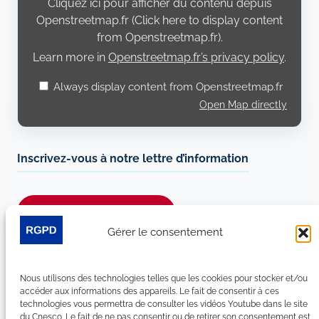
Cliquez ici pour afficher du contenu depuis
Openstreetmap.fr
Openstreetmap.fr (Click here to display content
from Openstreetmap.fr).
Learn more in
Openstreetmap.fr’s privacy policy
.
Always display content from Openstreetmap.fr
Open Map directly
Inscrivez-vous à notre lettre d’information
Je m’abonne à la newsletter
Gérer le consentement
Suivez-nous sur les réseaux sociaux :
Nous utilisons des technologies telles que les cookies pour stocker et/ou
LinkedIn
YouTube
Facebook
Bluesky
accéder aux informations des appareils. Le fait de consentir à ces
technologies vous permettra de consulter les vidéos Youtube dans le site
du Cnesco. Le fait de ne pas consentir ou de retirer son consentement est