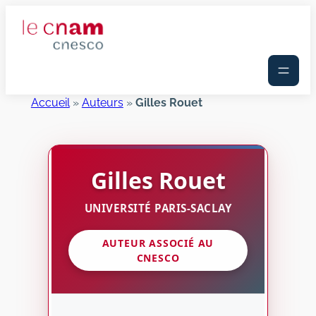
Aller
au
contenu
Accueil
»
Auteurs
»
Gilles Rouet
Gilles
Rouet
UNIVERSITÉ PARIS-SACLAY
AUTEUR ASSOCIÉ AU
CNESCO