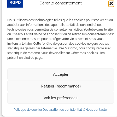
Gérer le consentement
Suivez-nous sur les réseaux sociaux :
Nous utilisons des technologies telles que les cookies pour stocker et/ou
LinkedIn
YouTube
Facebook
Bluesky
accéder aux informations des appareils. Le fait de consentir à ces
technologies vous permettra de consulter les vidéos Youtube dans le site
du Cnesco. Le fait de ne pas consentir ou de retirer son consentement est
une excellente mesure pour protéger votre vie privée, et nous vous
invitons à le faire. Cette fenêtre de gestion des cookies ne gère pas les
statistiques gérées par l'aternative libre Matomo, pour configurer le suivi
Plan du site
statistique de Matomo, vous devez aller sur Gérer mes cookies, lien
présent en pied de page.
Contact
Espace Presse
Nous rejoindre
Accepter
Mentions légales
Accessibilité : non conforme
Refuser (recommandé)
Gérer mes cookies
Déclaration de confidentialité
Voir les préférences
Politique de certains cookies
Politique de cookies
Déclaration de confidentialité
Nous contacter