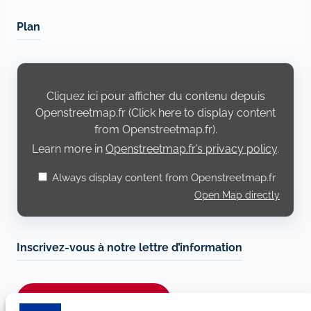
Plan
Display
content
from
Cliquez ici pour afficher du contenu depuis
Openstreetmap.fr
Openstreetmap.fr (Click here to display content
from Openstreetmap.fr).
Learn more in
Openstreetmap.fr’s privacy policy
.
Always display content from Openstreetmap.fr
Open Map directly
Inscrivez-vous à notre lettre d’information
Je m’abonne à la newsletter