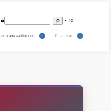
Rechercher
edIn
luesky
YouTube
iper à une conférence
Collaborer