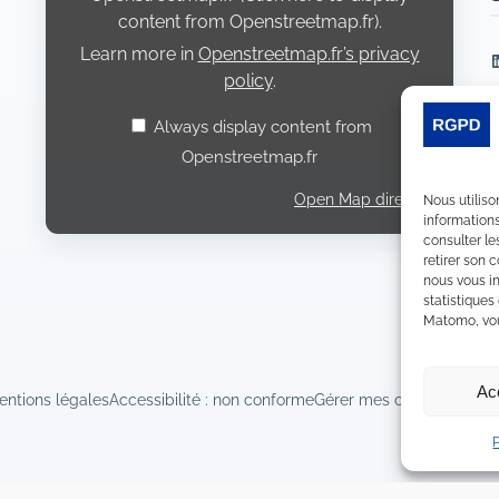
content from Openstreetmap.fr).
Learn more in
Openstreetmap.fr’s privacy
L
policy
.
Always display content from
Openstreetmap.fr
Open Map directly
Nous utiliso
informations
consulter le
retirer son 
nous vous in
statistiques
Matomo, vous
Ac
entions légales
Accessibilité : non conforme
Gérer mes cookies
Déclara