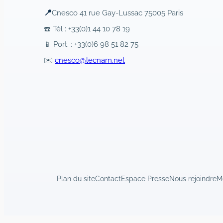
📍
Cnesco 41 rue Gay-Lussac 75005 Paris
☎️ Tél : +33(0)1 44 10 78 19
📱 Port. : +33(0)6 98 51 82 75
✉️
cnesco@lecnam.net
Plan du site
Contact
Espace Presse
Nous rejoindre
M