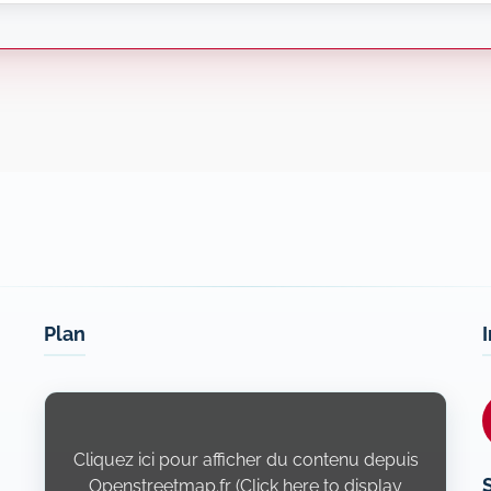
Plan
Display
content
from
Openstreetmap.fr
Cliquez ici pour afficher du contenu depuis
Openstreetmap.fr (Click here to display