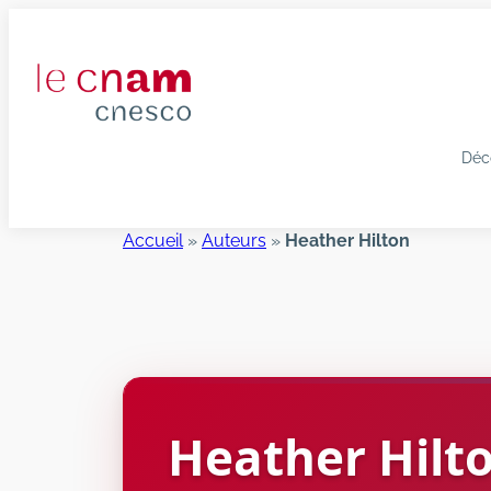
Aller
au
contenu
Déc
Accueil
»
Auteurs
»
Heather Hilton
Heather
Hilt