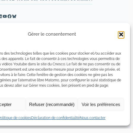
inkedIn
YouTube
Facebook
Bluesky
Gérer le consentement
ns des technologies telles que les cookies pour stocker et/ou accéder aux
 des appareils. Le fait de consentir à ces technologies vous permettra de
s vidéos Youtube dans le site du Cnesco. Le fait de ne pas consentir ou de
consentement est une excellente mesure pour protéger votre vie privée, et
vitons à le faire. Cette fenêtre de gestion des cookies ne gère pas les
 gérées par l'aternative libre Matomo, pour configurer le suivi statistique de
 devez aller sur Gérer mes cookies, lien présent en pied de page.
cepter
Refuser (recommandé)
Voir les préférences
tion de confidentialité
Politique de certains cookies
Politique de cookies
Déclaration de confidentialité
Nous contacter