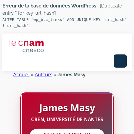
Erreur de la base de données WordPress :
[Duplicate
entry '' for key 'url_hash']
ALTER TABLE `wp_blc_links` ADD UNIQUE KEY `url_hash`
(`url_hash`)
Aller
au
contenu
Accueil
»
Auteurs
»
James Masy
James
Masy
CREN, UNIVERSITÉ DE NANTES