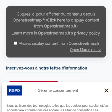
Display
content
Cliquez ici pour afficher du contenu depuis
from
Openstreetmap.fr
Openstreetmap.fr (Click here to display content
from Openstreetmap.fr).
Learn more in
Openstreetmap.fr’s privacy policy
.
Always display content from Openstreetmap.fr
Open Map directly
Inscrivez-vous à notre lettre d’information
Je m’abonne à la newsletter
Gérer le consentement
Suivez-nous sur les réseaux sociaux :
Nous utilisons des technologies telles que les cookies pour stocker et/ou
accéder aux informations des appareils. Le fait de consentir à ces