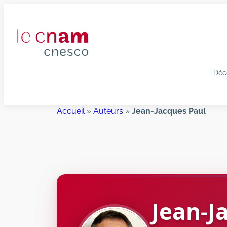
Aller
au
contenu
Déc
Accueil
»
Auteurs
»
Jean-Jacques Paul
Jean-J