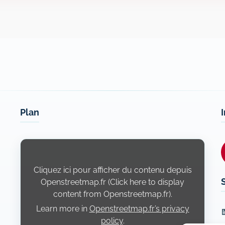
Plan
Display
content
from
Openstreetmap.fr
Cliquez ici pour afficher du contenu depuis
Openstreetmap.fr (Click here to display
content from Openstreetmap.fr).
Learn more in
Openstreetmap.fr’s privacy
L
policy
.