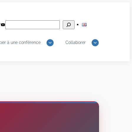
Rechercher
edIn
luesky
YouTube
iper à une conférence
Collaborer