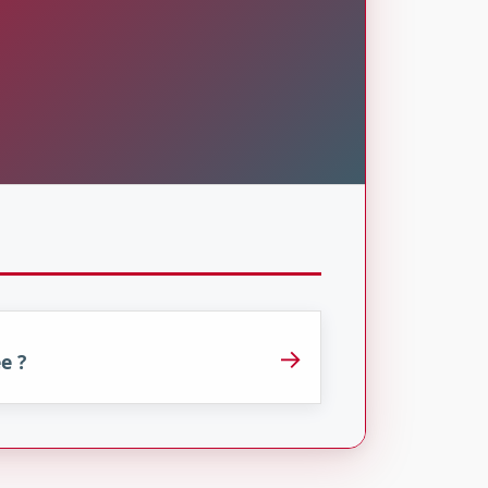
→
e ?