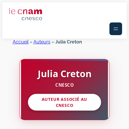
Aller
au
contenu
Accueil
»
Auteurs
»
Julia Creton
Julia
Creton
CNESCO
AUTEUR ASSOCIÉ AU
CNESCO