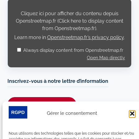
Display
content
from
Cliquez ici pour afficher du contenu depuis
Openstreetmap.fr
Openstreetmap.fr (Click here to display content
from Openstreetmap.fr).
Learn more in
Openstreetmap.fr’s privacy policy
.
Always display content from Openstreetmap.fr
Open Map directly
Inscrivez-vous à notre lettre d’information
Je m’abonne à la newsletter
Gérer le consentement
Suivez-nous sur les réseaux sociaux :
Nous utilisons des technologies telles que les cookies pour stocker et/ou
LinkedIn
YouTube
Facebook
Bluesky