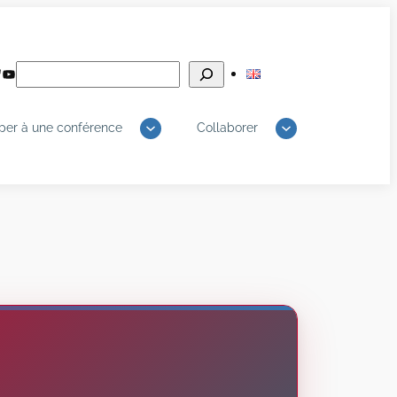
Rechercher
edIn
luesky
YouTube
iper à une conférence
Collaborer