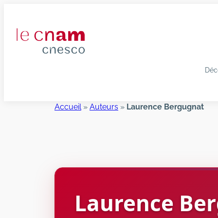
Aller
au
contenu
Déc
Accueil
»
Auteurs
»
Laurence Bergugnat
Laurence
Ber