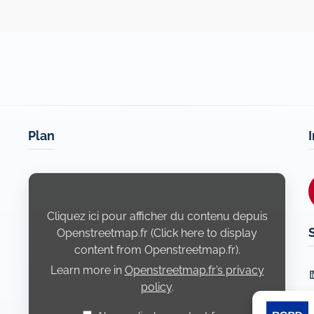
Plan
Display
content
from
Openstreetmap.fr
Cliquez ici pour afficher du contenu depuis
Openstreetmap.fr (Click here to display
content from Openstreetmap.fr).
Learn more in
Openstreetmap.fr’s privacy
L
policy
.