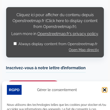
Display
content
Cliquez ici pour afficher du contenu depuis
from
Openstreetmap.fr
Openstreetmap.fr (Click here to display content
from Openstreetmap.fr).
Learn more in
Openstreetmap.fr’s privacy policy
.
Always display content from Openstreetmap.fr
Open Map directly
Inscrivez-vous à notre lettre d’information
Je m’abonne à la newsletter
Gérer le consentement
Suivez-nous sur les réseaux sociaux :
Nous utilisons des technologies telles que les cookies pour stocker et/ou
accéder aux informations des appareils. Le fait de consentir à ces