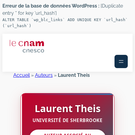
Erreur de la base de données WordPress :
[Duplicate
entry '' for key 'url_hash']
ALTER TABLE `wp_blc_links` ADD UNIQUE KEY `url_hash`
(`url_hash`)
Aller
au
contenu
Accueil
»
Auteurs
»
Laurent Theis
Laurent
Theis
UNIVERSITÉ DE SHERBROOKE