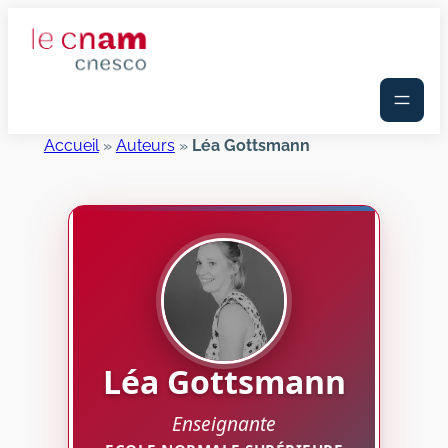
Aller
au
contenu
Accueil
»
Auteurs
»
Léa Gottsmann
Léa
Gottsmann
Enseignante