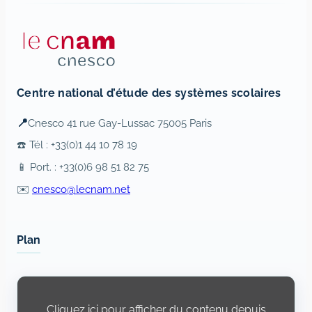
Centre national d’étude des systèmes scolaires
📍
Cnesco 41 rue Gay-Lussac 75005 Paris
☎️ Tél : +33(0)1 44 10 78 19
📱 Port. : +33(0)6 98 51 82 75
✉️
cnesco@lecnam.net
Plan
Display
content
from
Cliquez ici pour afficher du contenu depuis