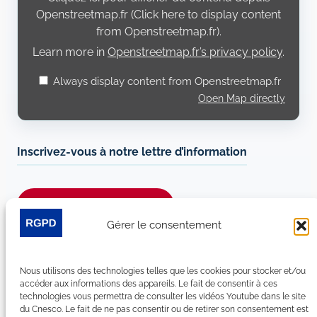
Openstreetmap.fr
Openstreetmap.fr (Click here to display content
from Openstreetmap.fr).
Learn more in
Openstreetmap.fr’s privacy policy
.
Always display content from Openstreetmap.fr
Open Map directly
Inscrivez-vous à notre lettre d’information
Je m’abonne à la newsletter
Gérer le consentement
Suivez-nous sur les réseaux sociaux :
Nous utilisons des technologies telles que les cookies pour stocker et/ou
LinkedIn
YouTube
Facebook
Bluesky
accéder aux informations des appareils. Le fait de consentir à ces
technologies vous permettra de consulter les vidéos Youtube dans le site
du Cnesco. Le fait de ne pas consentir ou de retirer son consentement est