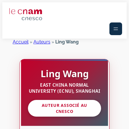
Aller
au
contenu
Accueil
»
Auteurs
»
Ling Wang
Ling
Wang
EAST CHINA NORMAL
UNIVERSITY (ECNU), SHANGHAI
AUTEUR ASSOCIÉ AU
CNESCO