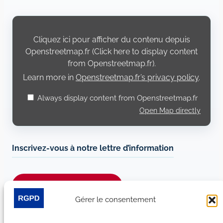
Display
content
from
Cliquez ici pour afficher du contenu depuis
Openstreetmap.fr
Openstreetmap.fr (Click here to display content
from Openstreetmap.fr).
Learn more in
Openstreetmap.fr’s privacy policy
.
Always display content from Openstreetmap.fr
Open Map directly
Inscrivez-vous à notre lettre d’information
Je m’abonne à la newsletter
Gérer le consentement
Suivez-nous sur les réseaux sociaux :