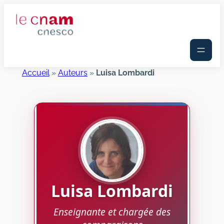
Aller
au
contenu
Accueil
»
Auteurs
»
Luisa Lombardi
Luisa
Lombardi
Enseignante et chargée des