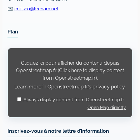
✉️
cnesco@lecnam.net
Plan
Display
content
from
Cliquez ici pour afficher du contenu depuis
Openstreetmap.fr
Openstreetmap.fr (Click here to display content
from Openstreetmap.fr).
Learn more in
Openstreetmap.fr’s privacy policy
.
Always display content from Openstreetmap.fr
Open Map directly
Inscrivez-vous à notre lettre d’information