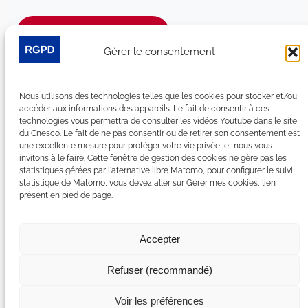
Je m’abonne à la newsletter
Gérer le consentement
Suivez-nous sur les réseaux sociaux :
Nous utilisons des technologies telles que les cookies pour stocker et/ou
LinkedIn
YouTube
Facebook
Bluesky
accéder aux informations des appareils. Le fait de consentir à ces
technologies vous permettra de consulter les vidéos Youtube dans le site
du Cnesco. Le fait de ne pas consentir ou de retirer son consentement est
une excellente mesure pour protéger votre vie privée, et nous vous
invitons à le faire. Cette fenêtre de gestion des cookies ne gère pas les
statistiques gérées par l'aternative libre Matomo, pour configurer le suivi
Plan du site
statistique de Matomo, vous devez aller sur Gérer mes cookies, lien
présent en pied de page.
Contact
Espace Presse
Nous rejoindre
Accepter
Mentions légales
Accessibilité : non conforme
Refuser (recommandé)
Gérer mes cookies
Déclaration de confidentialité
Voir les préférences