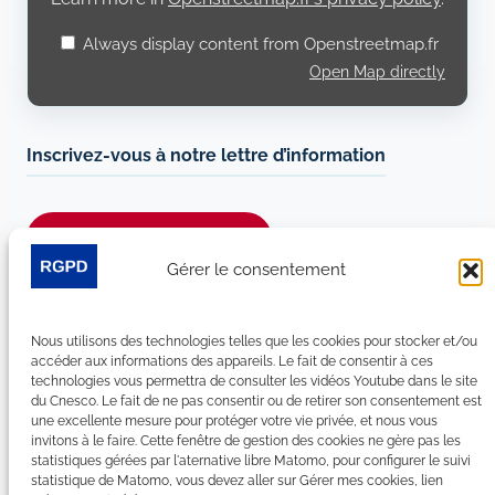
Always display content from Openstreetmap.fr
Open Map directly
Inscrivez-vous à notre lettre d’information
Je m’abonne à la newsletter
Gérer le consentement
Suivez-nous sur les réseaux sociaux :
Nous utilisons des technologies telles que les cookies pour stocker et/ou
LinkedIn
YouTube
Facebook
Bluesky
accéder aux informations des appareils. Le fait de consentir à ces
technologies vous permettra de consulter les vidéos Youtube dans le site
du Cnesco. Le fait de ne pas consentir ou de retirer son consentement est
une excellente mesure pour protéger votre vie privée, et nous vous
invitons à le faire. Cette fenêtre de gestion des cookies ne gère pas les
statistiques gérées par l'aternative libre Matomo, pour configurer le suivi
Plan du site
statistique de Matomo, vous devez aller sur Gérer mes cookies, lien