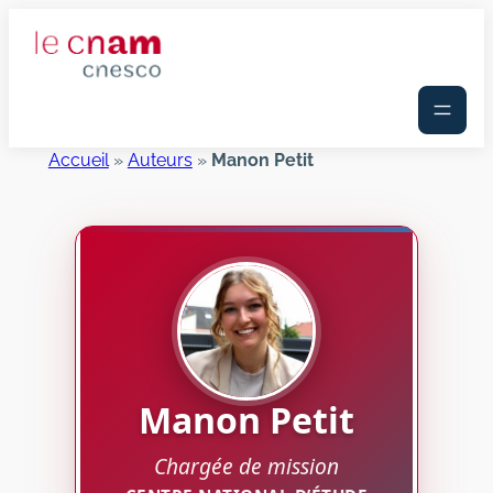
Aller
au
contenu
Accueil
»
Auteurs
»
Manon Petit
Manon
Petit
Chargée de mission