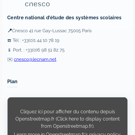
Centre national d’étude des systèmes scolaires
📍
Cnesco 41 rue Gay-Lussac 75005 Paris
☎️ Tél : +33(0)1 44 10 78 19
📱 Port. : +33(0)6 98 51 82 75
✉️
cnesco@lecnam.net
Plan
Display
content
from
Cliquez ici pour afficher du contenu depuis
Openstreetmap.fr
Openstreetmap.fr (Click here to display content
from Openstreetmap.fr).
Learn more in
Openstreetmap.fr’s privacy policy
.