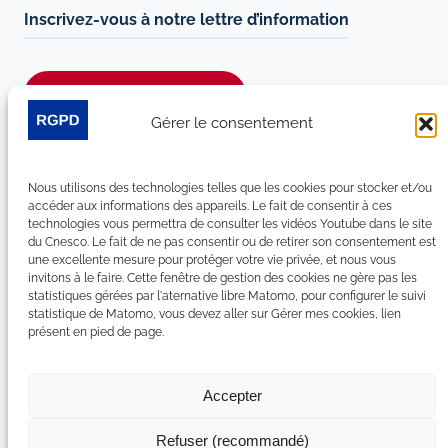
Inscrivez-vous à notre lettre d’information
Je m’abonne à la newsletter
Gérer le consentement
Suivez-nous sur les réseaux sociaux :
Nous utilisons des technologies telles que les cookies pour stocker et/ou
LinkedIn
YouTube
Facebook
Bluesky
accéder aux informations des appareils. Le fait de consentir à ces
technologies vous permettra de consulter les vidéos Youtube dans le site
du Cnesco. Le fait de ne pas consentir ou de retirer son consentement est
une excellente mesure pour protéger votre vie privée, et nous vous
invitons à le faire. Cette fenêtre de gestion des cookies ne gère pas les
statistiques gérées par l'aternative libre Matomo, pour configurer le suivi
Plan du site
statistique de Matomo, vous devez aller sur Gérer mes cookies, lien
présent en pied de page.
Contact
Espace Presse
Nous rejoindre
Accepter
Mentions légales
Accessibilité : non conforme
Refuser (recommandé)