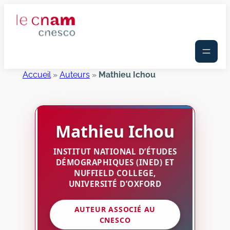
Aller
au
contenu
Accueil
»
Auteurs
»
Mathieu Ichou
Mathieu
Ichou
INSTITUT NATIONAL D’ÉTUDES
DÉMOGRAPHIQUES (INED) ET
NUFFIELD COLLEGE,
UNIVERSITÉ D’OXFORD
AUTEUR ASSOCIÉ AU
CNESCO