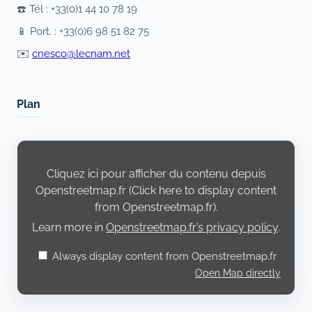
☎️ Tél : +33(0)1 44 10 78 19
📱 Port. : +33(0)6 98 51 82 75
✉️
cnesco@lecnam.net
Plan
Display
content
from
Cliquez ici pour afficher du contenu depuis
Openstreetmap.fr
Openstreetmap.fr (Click here to display content
from Openstreetmap.fr).
Learn more in
Openstreetmap.fr’s privacy policy
.
Always display content from Openstreetmap.fr
Open Map directly