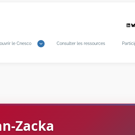
Link
B
ouvrir le Cnesco
Consulter les ressources
Partic
an-Zacka