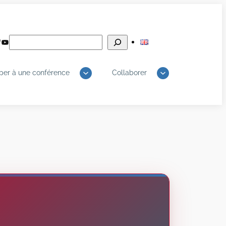
Rechercher
edIn
luesky
YouTube
iper à une conférence
Collaborer