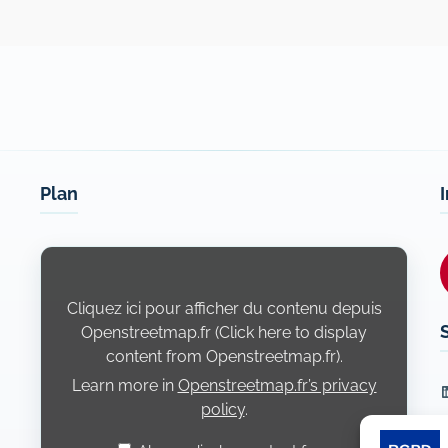
Plan
Display
content
from
Openstreetmap.fr
Cliquez ici pour afficher du contenu depuis
Openstreetmap.fr (Click here to display
content from Openstreetmap.fr).
Learn more in
Openstreetmap.fr’s privacy
L
policy
.