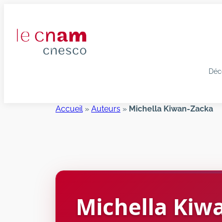
Aller
au
contenu
Déc
Accueil
»
Auteurs
»
Michella Kiwan-Zacka
Michella
Kiw