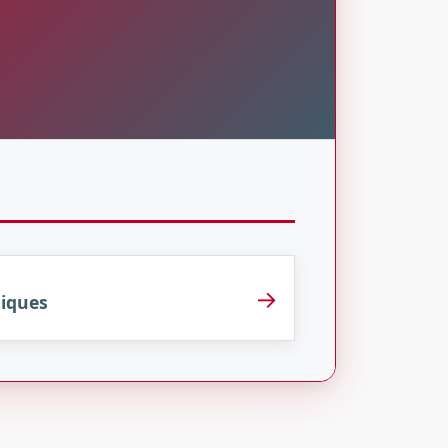
→
tiques