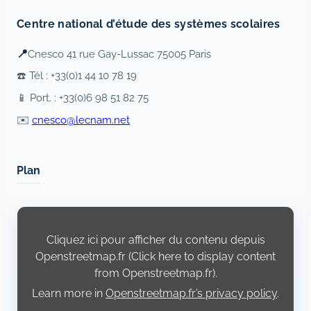
Centre national d’étude des systèmes scolaires
📍
Cnesco 41 rue Gay-Lussac 75005 Paris
☎️ Tél : +33(0)1 44 10 78 19
📱 Port. : +33(0)6 98 51 82 75
✉️
cnesco@lecnam.net
Plan
Display
content
from
Cliquez ici pour afficher du contenu depuis
Openstreetmap.fr
Openstreetmap.fr (Click here to display content
from Openstreetmap.fr).
Learn more in
Openstreetmap.fr’s privacy policy
.