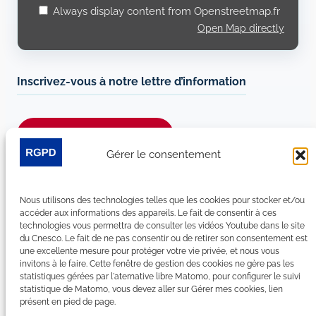
Always display content from Openstreetmap.fr
Open Map directly
Inscrivez-vous à notre lettre d’information
Je m’abonne à la newsletter
Gérer le consentement
Suivez-nous sur les réseaux sociaux :
Nous utilisons des technologies telles que les cookies pour stocker et/ou
LinkedIn
YouTube
Facebook
Bluesky
accéder aux informations des appareils. Le fait de consentir à ces
technologies vous permettra de consulter les vidéos Youtube dans le site
du Cnesco. Le fait de ne pas consentir ou de retirer son consentement est
une excellente mesure pour protéger votre vie privée, et nous vous
invitons à le faire. Cette fenêtre de gestion des cookies ne gère pas les
statistiques gérées par l'aternative libre Matomo, pour configurer le suivi
Plan du site
statistique de Matomo, vous devez aller sur Gérer mes cookies, lien
présent en pied de page.
Contact