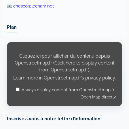
✉️
cnesco@lecnam.net
Plan
Display
content
from
Cliquez ici pour afficher du contenu depuis
Openstreetmap.fr
Openstreetmap.fr (Click here to display content
from Openstreetmap.fr).
Learn more in
Openstreetmap.fr’s privacy policy
.
Always display content from Openstreetmap.fr
Open Map directly
Inscrivez-vous à notre lettre d’information