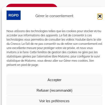
Je m’abonne à la newsletter
Gérer le consentement
Suivez-nous sur les réseaux sociaux :
Nous utilisons des technologies telles que les cookies pour stocker et/ou
LinkedIn
YouTube
Facebook
Bluesky
accéder aux informations des appareils. Le fait de consentir à ces
technologies vous permettra de consulter les vidéos Youtube dans le site
du Cnesco. Le fait de ne pas consentir ou de retirer son consentement est
une excellente mesure pour protéger votre vie privée, et nous vous
invitons à le faire. Cette fenêtre de gestion des cookies ne gère pas les
statistiques gérées par l'aternative libre Matomo, pour configurer le suivi
Plan du site
statistique de Matomo, vous devez aller sur Gérer mes cookies, lien
présent en pied de page.
Contact
Espace Presse
Nous rejoindre
Accepter
Mentions légales
Accessibilité : non conforme
Refuser (recommandé)
Gérer mes cookies
Déclaration de confidentialité
Voir les préférences
Politique de certains cookies