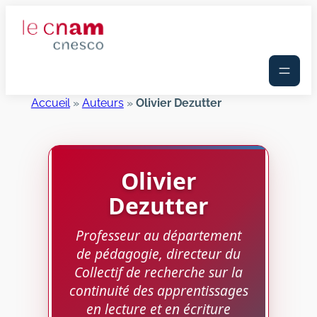
Aller
au
contenu
Accueil
»
Auteurs
»
Olivier Dezutter
Olivier
Dezutter
Professeur au département
de pédagogie, directeur du
Collectif de recherche sur la
continuité des apprentissages
en lecture et en écriture