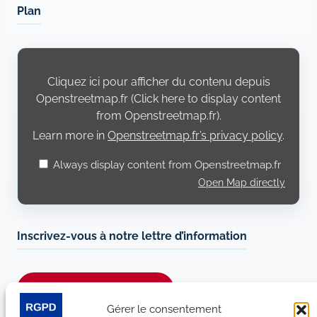
Plan
Display
content
from
Cliquez ici pour afficher du contenu depuis
Openstreetmap.fr
Openstreetmap.fr (Click here to display content
from Openstreetmap.fr).
Learn more in
Openstreetmap.fr’s privacy policy
.
Always display content from Openstreetmap.fr
Open Map directly
Inscrivez-vous à notre lettre d’information
Je m’abonne à la newsletter
Gérer le consentement