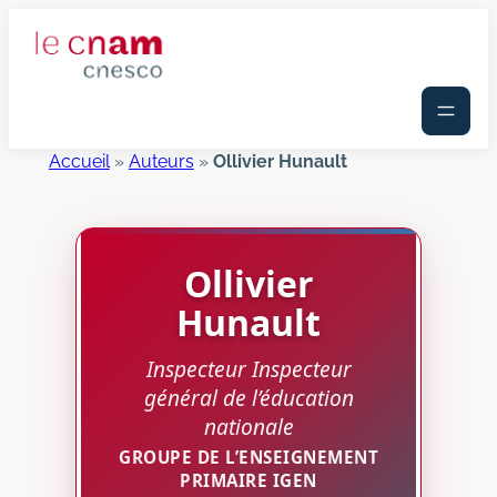
Aller
au
contenu
Accueil
»
Auteurs
»
Ollivier Hunault
Ollivier
Hunault
Inspecteur Inspecteur
général de l’éducation
nationale
GROUPE DE L’ENSEIGNEMENT
PRIMAIRE IGEN