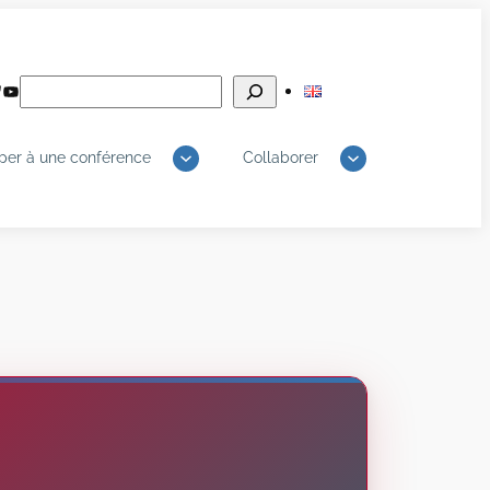
Rechercher
edIn
luesky
YouTube
iper à une conférence
Collaborer