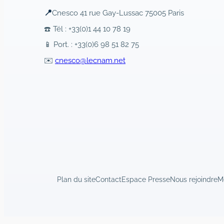
📍
Cnesco 41 rue Gay-Lussac 75005 Paris
☎️ Tél : +33(0)1 44 10 78 19
📱 Port. : +33(0)6 98 51 82 75
✉️
cnesco@lecnam.net
Plan du site
Contact
Espace Presse
Nous rejoindre
M