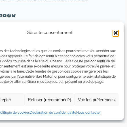
inkedIn
YouTube
Facebook
Bluesky
Gérer le consentement
ns des technologies telles que les cookies pour stocker et/ou accéder aux
 des appareils. Le fait de consentir à ces technologies vous permettra de
s vidéos Youtube dans le site du Cnesco. Le fait de ne pas consentir ou de
consentement est une excellente mesure pour protéger votre vie privée, et
vitons à le faire. Cette fenêtre de gestion des cookies ne gère pas les
 gérées par l'aternative libre Matomo, pour configurer le suivi statistique de
 devez aller sur Gérer mes cookies, lien présent en pied de page.
cepter
Refuser (recommandé)
Voir les préférences
tion de confidentialité
Politique de certains cookies
Politique de cookies
Déclaration de confidentialité
Nous contacter