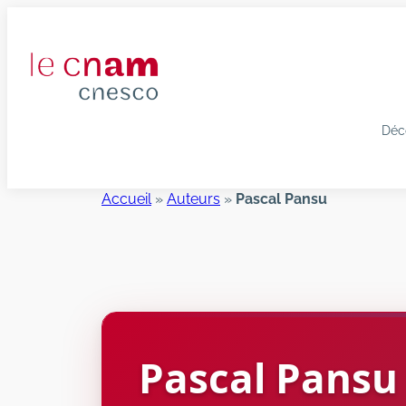
Aller
au
contenu
Déc
Accueil
»
Auteurs
»
Pascal Pansu
Pascal
Pansu