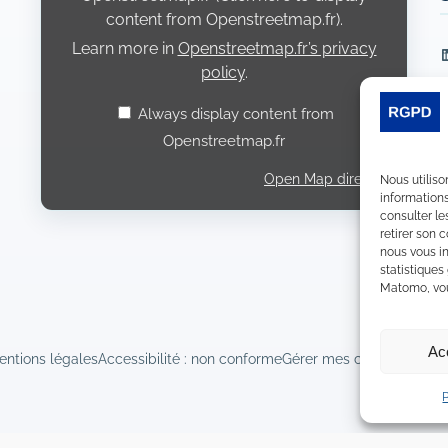
content from Openstreetmap.fr).
Learn more in
Openstreetmap.fr’s privacy
L
policy
.
Always display content from
Openstreetmap.fr
Open Map directly
Nous utiliso
informations
consulter le
retirer son 
nous vous in
statistiques
Matomo, vous
Ac
entions légales
Accessibilité : non conforme
Gérer mes cookies
Déclara