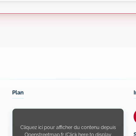
Plan
Display
content
from
Openstreetmap.fr
Cliquez ici pour afficher du contenu depuis
Openstreetmap.fr (Click here to display