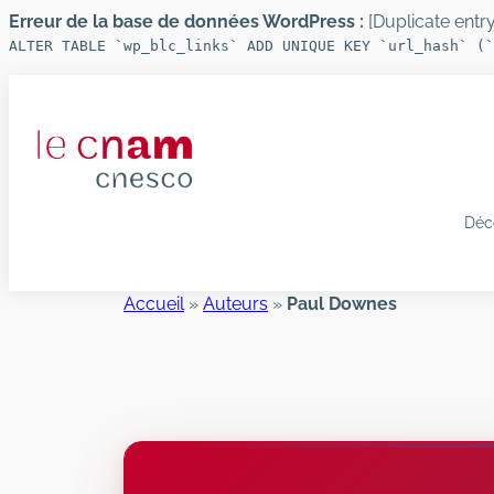
Erreur de la base de données WordPress :
[Duplicate entry 
ALTER TABLE `wp_blc_links` ADD UNIQUE KEY `url_hash` (`
Aller
au
contenu
Déc
Accueil
»
Auteurs
»
Paul Downes