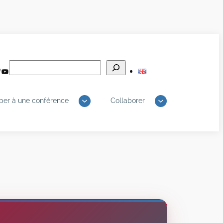
Rechercher
edIn
luesky
YouTube
iper à une conférence
Collaborer