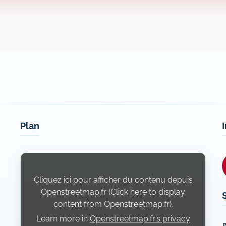
Plan
Display
content
from
Openstreetmap.fr
Cliquez ici pour afficher du contenu depuis
Openstreetmap.fr (Click here to display
content from Openstreetmap.fr).
Learn more in
Openstreetmap.fr’s privacy
L