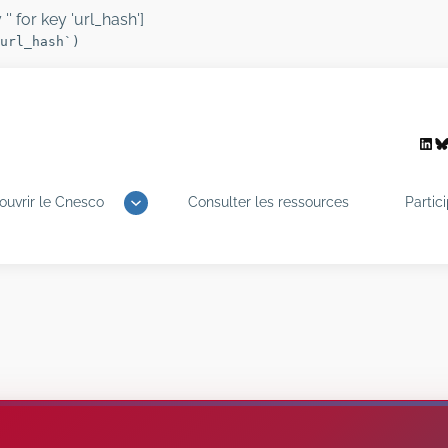
'' for key 'url_hash']
url_hash`)
Link
B
ouvrir le Cnesco
Consulter les ressources
Partic