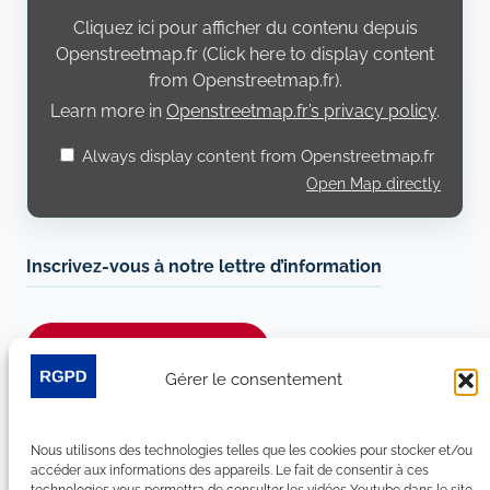
from
Cliquez ici pour afficher du contenu depuis
Openstreetmap.fr
Openstreetmap.fr (Click here to display content
from Openstreetmap.fr).
Learn more in
Openstreetmap.fr’s privacy policy
.
Always display content from Openstreetmap.fr
Open Map directly
Inscrivez-vous à notre lettre d’information
Je m’abonne à la newsletter
Gérer le consentement
Suivez-nous sur les réseaux sociaux :
Nous utilisons des technologies telles que les cookies pour stocker et/ou
LinkedIn
YouTube
Facebook
Bluesky
accéder aux informations des appareils. Le fait de consentir à ces