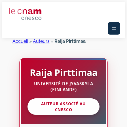
Aller
au
contenu
Accueil
»
Auteurs
»
Raija Pirttimaa
Raija
Pirttimaa
UNIVERSITÉ DE JYVASKYLA
(FINLANDE)
AUTEUR ASSOCIÉ AU
CNESCO