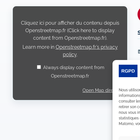
Display
content
from
Openstreetmap.fr
Cliquez ici pour afficher du contenu depuis
Openstreetmap.fr (Click here to display
content from Openstreetmap.fr).
Learn more in
Openstreetmap.fr’s privacy
L
policy
.
Always display content from
Openstreetmap.fr
Nous utiliso
Open Map directly
informations
consulter le
retirer son 
nous vous in
statistiques
Matomo, vous