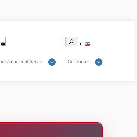
Rechercher
edIn
luesky
YouTube
iper à une conférence
Collaborer