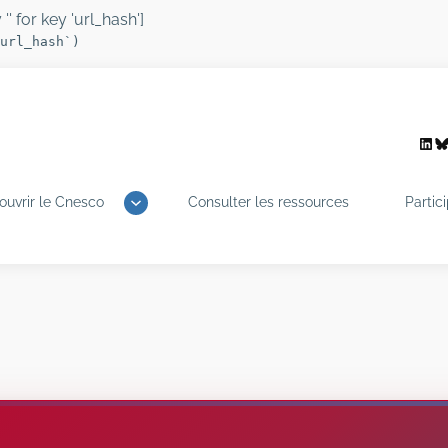
'' for key 'url_hash']
url_hash`)
Link
B
ouvrir le Cnesco
Consulter les ressources
Partic