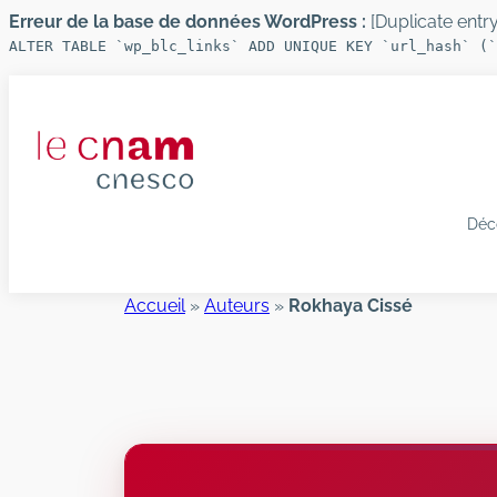
Erreur de la base de données WordPress :
[Duplicate entry 
ALTER TABLE `wp_blc_links` ADD UNIQUE KEY `url_hash` (`
Aller
au
contenu
Déc
Accueil
»
Auteurs
»
Rokhaya Cissé