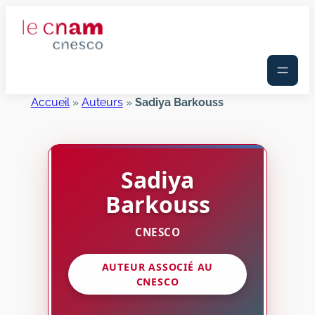
Aller
au
contenu
Accueil
»
Auteurs
»
Sadiya Barkouss
Sadiya
Barkouss
CNESCO
AUTEUR ASSOCIÉ AU
CNESCO