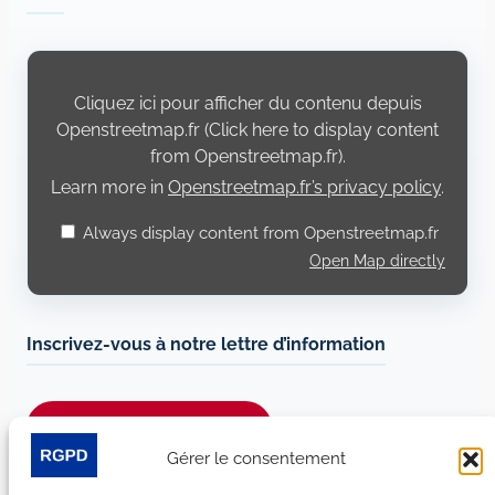
Display
content
from
Cliquez ici pour afficher du contenu depuis
Openstreetmap.fr
Openstreetmap.fr (Click here to display content
from Openstreetmap.fr).
Learn more in
Openstreetmap.fr’s privacy policy
.
Always display content from Openstreetmap.fr
Open Map directly
Inscrivez-vous à notre lettre d’information
Je m’abonne à la newsletter
Gérer le consentement
Suivez-nous sur les réseaux sociaux :