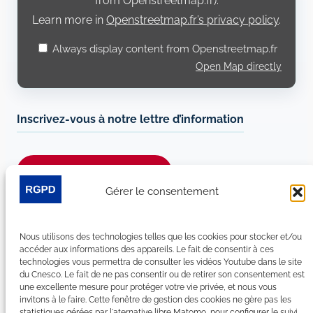
from Openstreetmap.fr).
Learn more in
Openstreetmap.fr’s privacy policy
.
Always display content from Openstreetmap.fr
Open Map directly
Inscrivez-vous à notre lettre d’information
Je m’abonne à la newsletter
Gérer le consentement
Suivez-nous sur les réseaux sociaux :
Nous utilisons des technologies telles que les cookies pour stocker et/ou
LinkedIn
YouTube
Facebook
Bluesky
accéder aux informations des appareils. Le fait de consentir à ces
technologies vous permettra de consulter les vidéos Youtube dans le site
du Cnesco. Le fait de ne pas consentir ou de retirer son consentement est
une excellente mesure pour protéger votre vie privée, et nous vous
invitons à le faire. Cette fenêtre de gestion des cookies ne gère pas les
statistiques gérées par l'aternative libre Matomo, pour configurer le suivi