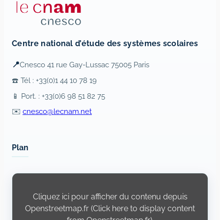
Centre national d’étude des systèmes scolaires
📍
Cnesco 41 rue Gay-Lussac 75005 Paris
☎️ Tél : +33(0)1 44 10 78 19
📱 Port. : +33(0)6 98 51 82 75
✉️
cnesco@lecnam.net
Plan
Display
content
from
Cliquez ici pour afficher du contenu depuis
Openstreetmap.fr
Openstreetmap.fr (Click here to display content