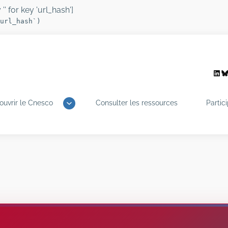
'' for key 'url_hash']
url_hash`)
Link
B
ouvrir le Cnesco
Consulter les ressources
Partic