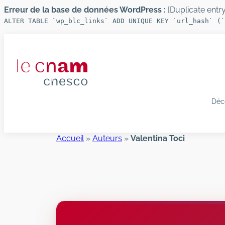
Erreur de la base de données WordPress :
[Duplicate entry 
ALTER TABLE `wp_blc_links` ADD UNIQUE KEY `url_hash` (`
Aller
au
contenu
Déc
Accueil
»
Auteurs
»
Valentina Toci