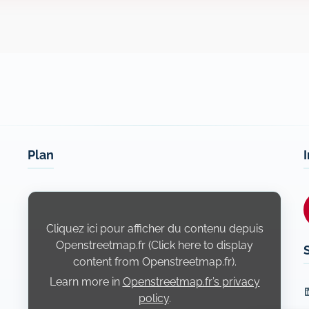
Plan
Display
content
from
Openstreetmap.fr
Cliquez ici pour afficher du contenu depuis
Openstreetmap.fr (Click here to display
content from Openstreetmap.fr).
Learn more in
Openstreetmap.fr’s privacy
L
policy
.