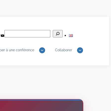
Rechercher
edIn
luesky
YouTube
iper à une conférence
Collaborer