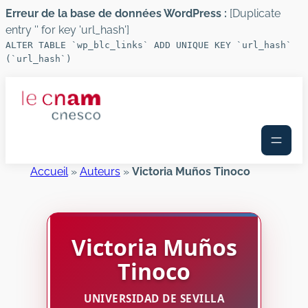
Erreur de la base de données WordPress :
[Duplicate
entry '' for key 'url_hash']
ALTER TABLE `wp_blc_links` ADD UNIQUE KEY `url_hash`
(`url_hash`)
Aller
au
contenu
Accueil
»
Auteurs
»
Victoria Muños Tinoco
Victoria
Muños
Tinoco
UNIVERSIDAD DE SEVILLA