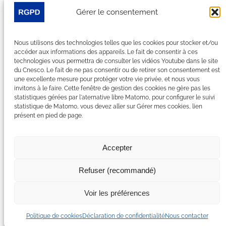
Je m’abonne à la newsletter
Gérer le consentement
Suivez-nous sur les réseaux sociaux :
Nous utilisons des technologies telles que les cookies pour stocker et/ou
accéder aux informations des appareils. Le fait de consentir à ces
LinkedIn
YouTube
Facebook
Bluesky
technologies vous permettra de consulter les vidéos Youtube dans le site
du Cnesco. Le fait de ne pas consentir ou de retirer son consentement est
une excellente mesure pour protéger votre vie privée, et nous vous
invitons à le faire. Cette fenêtre de gestion des cookies ne gère pas les
statistiques gérées par l'aternative libre Matomo, pour configurer le suivi
statistique de Matomo, vous devez aller sur Gérer mes cookies, lien
Plan du site
présent en pied de page.
Contact
Espace Presse
Nous rejoindre
Accepter
Mentions légales
Accessibilité : non conforme
Refuser (recommandé)
Gérer mes cookies
Déclaration de confidentialité
Voir les préférences
Politique de certains cookies
Politique de cookies
Déclaration de confidentialité
Nous contacter