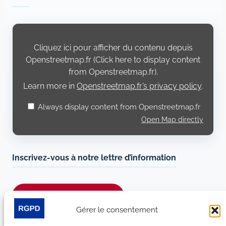
Display
content
from
Cliquez ici pour afficher du contenu depuis
Openstreetmap.fr
Openstreetmap.fr (Click here to display content
from Openstreetmap.fr).
Learn more in
Openstreetmap.fr’s privacy policy
.
Always display content from Openstreetmap.fr
Open Map directly
Inscrivez-vous à notre lettre d’information
Je m’abonne à la newsletter
Gérer le consentement
Suivez-nous sur les réseaux sociaux :