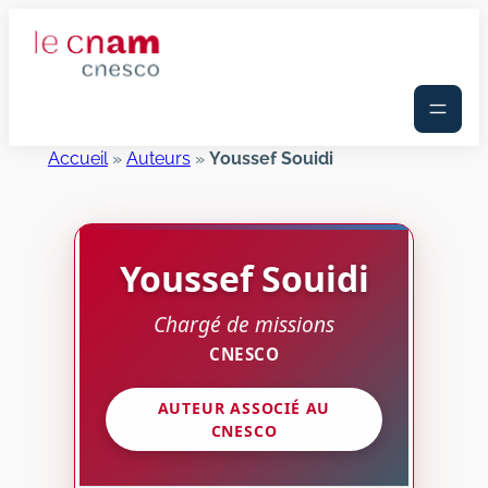
Aller
au
contenu
Accueil
»
Auteurs
»
Youssef Souidi
Youssef
Souidi
Chargé de missions
CNESCO
AUTEUR ASSOCIÉ AU
CNESCO