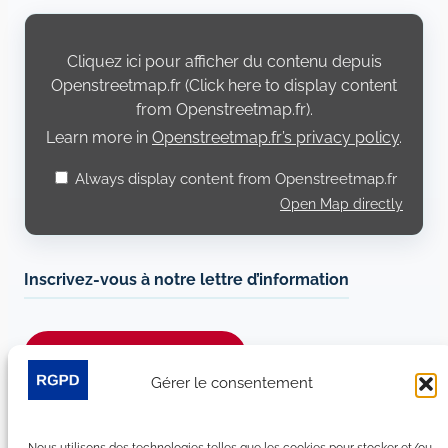
Display
content
from
Cliquez ici pour afficher du contenu depuis
Openstreetmap.fr
Openstreetmap.fr (Click here to display content
from Openstreetmap.fr).
Learn more in
Openstreetmap.fr’s privacy policy
.
Always display content from Openstreetmap.fr
Open Map directly
Inscrivez-vous à notre lettre d’information
Je m’abonne à la newsletter
Gérer le consentement
Suivez-nous sur les réseaux sociaux :