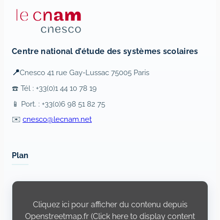
Centre national d’étude des systèmes scolaires
📍
Cnesco 41 rue Gay-Lussac 75005 Paris
☎️ Tél : +33(0)1 44 10 78 19
📱 Port. : +33(0)6 98 51 82 75
✉️
cnesco@lecnam.net
Plan
Display
content
from
Cliquez ici pour afficher du contenu depuis
Openstreetmap.fr
Openstreetmap.fr (Click here to display content