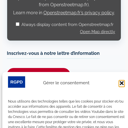
from Openstreetmap.fr).
Learn more in
Openstreetmap.fr’s privacy policy
.
Always display content from Openstreetmap.fr
Open Map directly
Inscrivez-vous à notre lettre d’information
Je m’abonne à la newsletter
Gérer le consentement
Suivez-nous sur les réseaux sociaux :
Nous utilisons des technologies telles que les cookies pour stocker et/ou
LinkedIn
YouTube
Facebook
Bluesky
accéder aux informations des appareils. Le fait de consentir à ces
technologies vous permettra de consulter les vidéos Youtube dans le site
du Cnesco. Le fait de ne pas consentir ou de retirer son consentement est
une excellente mesure pour protéger votre vie privée, et nous vous
invitons à le faire. Cette fenêtre de gestion des cookies ne gère pas les