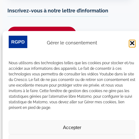
Inscrivez-vous à notre lettre d’information
Je m’abonne à la newsletter
Gérer le consentement
Suivez-nous sur les réseaux sociaux :
Nous utilisons des technologies telles que les cookies pour stocker et/ou
LinkedIn
YouTube
Facebook
Bluesky
accéder aux informations des appareils. Le fait de consentir à ces
technologies vous permettra de consulter les vidéos Youtube dans le site
du Cnesco. Le fait de ne pas consentir ou de retirer son consentement est
une excellente mesure pour protéger votre vie privée, et nous vous
invitons à le faire. Cette fenêtre de gestion des cookies ne gère pas les
statistiques gérées par l'aternative libre Matomo, pour configurer le suivi
Plan du site
statistique de Matomo, vous devez aller sur Gérer mes cookies, lien
présent en pied de page.
Contact
Espace Presse
Nous rejoindre
Accepter
Mentions légales
Accessibilité : non conforme