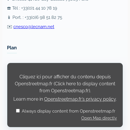
☎️ Tél : +33(0)1 44 10 78 19
📱 Port. : +33(0)6 98 51 82 75
✉️
cnesco@lecnam.net
Plan
Display
content
from
Cliquez ici pour afficher du contenu depuis
Openstreetmap.fr
Openstreetmap.fr (Click here to display content
from Openstreetmap.fr).
Learn more in
Openstreetmap.fr’s privacy policy
.
Always display content from Openstreetmap.fr
Open Map directly