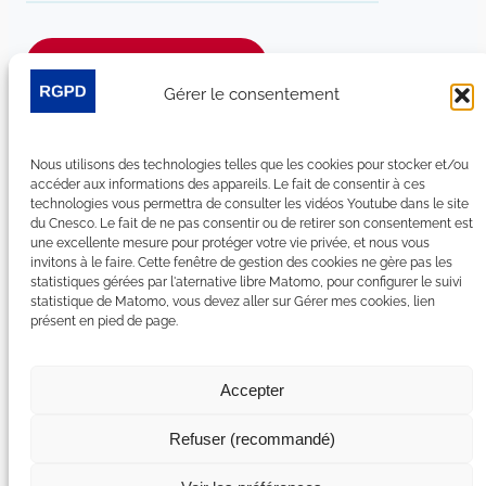
Je m’abonne à la newsletter
Gérer le consentement
Suivez-nous sur les réseaux sociaux :
Nous utilisons des technologies telles que les cookies pour stocker et/ou
LinkedIn
YouTube
Facebook
Bluesky
accéder aux informations des appareils. Le fait de consentir à ces
technologies vous permettra de consulter les vidéos Youtube dans le site
du Cnesco. Le fait de ne pas consentir ou de retirer son consentement est
une excellente mesure pour protéger votre vie privée, et nous vous
invitons à le faire. Cette fenêtre de gestion des cookies ne gère pas les
statistiques gérées par l'aternative libre Matomo, pour configurer le suivi
Plan du site
statistique de Matomo, vous devez aller sur Gérer mes cookies, lien
présent en pied de page.
Contact
Espace Presse
Nous rejoindre
Accepter
Mentions légales
Accessibilité : non conforme
Refuser (recommandé)
Gérer mes cookies
Déclaration de confidentialité