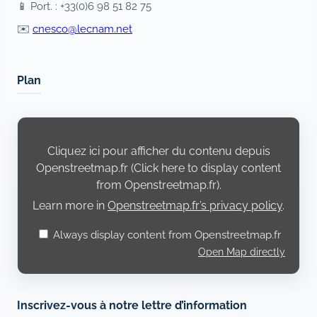
📱 Port. : +33(0)6 98 51 82 75
✉️
cnesco@lecnam.net
Plan
Display
content
from
Cliquez ici pour afficher du contenu depuis
Openstreetmap.fr
Openstreetmap.fr (Click here to display content
from Openstreetmap.fr).
Learn more in
Openstreetmap.fr’s privacy policy
.
Always display content from Openstreetmap.fr
Open Map directly
Inscrivez-vous à notre lettre d’information