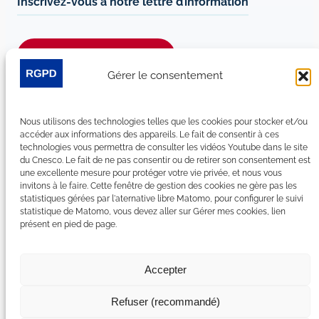
Inscrivez-vous à notre lettre d’information
Je m’abonne à la newsletter
Gérer le consentement
Suivez-nous sur les réseaux sociaux :
Nous utilisons des technologies telles que les cookies pour stocker et/ou
LinkedIn
YouTube
Facebook
Bluesky
accéder aux informations des appareils. Le fait de consentir à ces
technologies vous permettra de consulter les vidéos Youtube dans le site
du Cnesco. Le fait de ne pas consentir ou de retirer son consentement est
une excellente mesure pour protéger votre vie privée, et nous vous
invitons à le faire. Cette fenêtre de gestion des cookies ne gère pas les
statistiques gérées par l'aternative libre Matomo, pour configurer le suivi
Plan du site
statistique de Matomo, vous devez aller sur Gérer mes cookies, lien
présent en pied de page.
Contact
Espace Presse
Nous rejoindre
Accepter
Mentions légales
Accessibilité : non conforme
Refuser (recommandé)
Gérer mes cookies