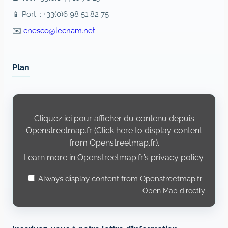
📱 Port. : +33(0)6 98 51 82 75
✉️
cnesco@lecnam.net
Plan
Display
content
from
Cliquez ici pour afficher du contenu depuis
Openstreetmap.fr
Openstreetmap.fr (Click here to display content
from Openstreetmap.fr).
Learn more in
Openstreetmap.fr’s privacy policy
.
Always display content from Openstreetmap.fr
Open Map directly